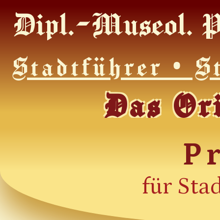
Dipl.-Museol. P
Stadtführer • S
Das Or
P
für Sta