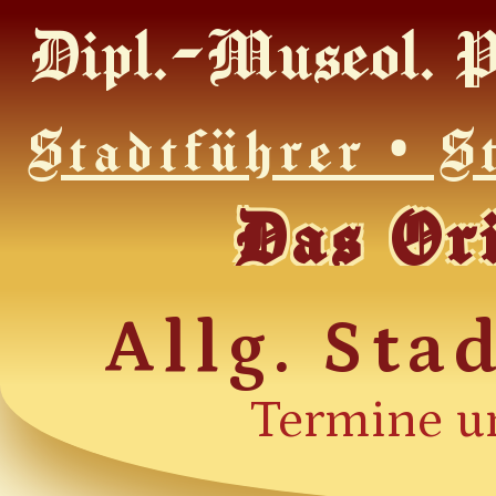
Dipl.-Museol. P
Stadtführer • S
Das Or
Allg. St
Termine u