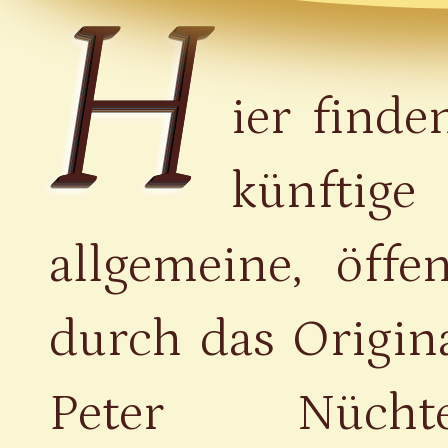
H
ier find
künfti
allgemeine, öffe
durch das Origin
Peter Nüch