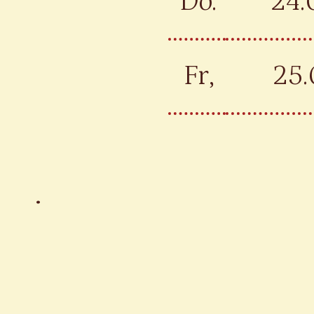
Do.
24.
Fr,
25
.