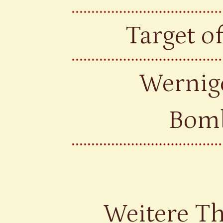
Target o
Wernig
Bom
Weitere T