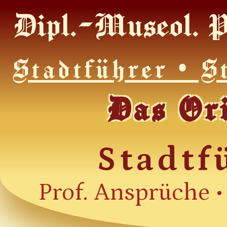
Dipl.-Museol. P
Stadtführer • S
Das Or
Stadtf
Prof. Ansprüche •