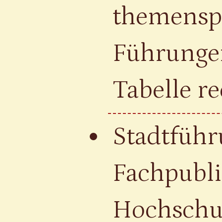
themenspe
Führungen
Tabelle re
Stadtführ
Fachpubl
Hochschu