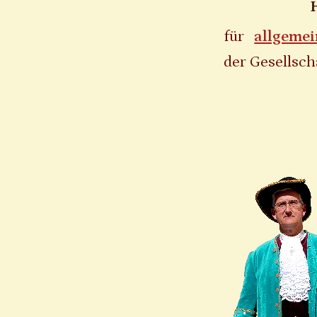
für
allgemei
der Gesellscha