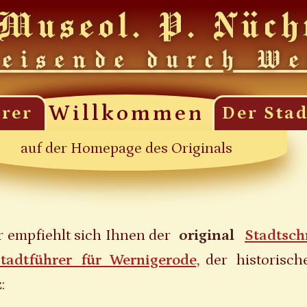
Museol. P. Nüch
reisende durch We
Willkommen
rer
Der Stad
auf der Homepage des Originals
r empfiehlt sich Ihnen der
original
Stadtsch
tadtführer für Wernigerode,
der historisch
: