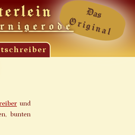
terlein
Das
Original
rnigerode
tschreiber
reiber
und
en, bunten