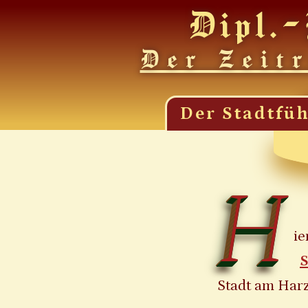
Dipl.-
Der Zeit
Der Stadtfüh
H
ie
S
Stadt am Harz